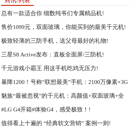
商讯-列表
总有一款适合你 细数纯爷们专属精品机!
售价1099元，双面玻璃，你能买到的最美千元机!
极致轻薄的三防手机，送父母最好的礼物!
三星S8 Active发布：直板全面屏/三防机!
千元游戏小霸王 用这手机吃鸡无压力!
暴降1200！号称“联想最美”手机：2100万像素+3G
运存!
魅族“最被忽视”的千元机：高颜值+双面玻璃+全
网通!
#LG G4开箱#体验G4，感受极致！!
值得看上十遍的 “经典软文营销” 案例一则!