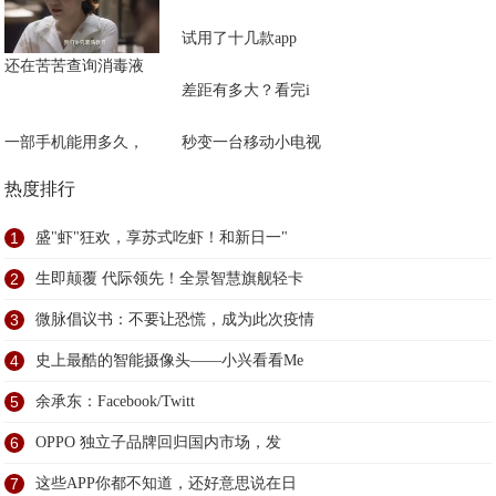
试用了十几款app
还在苦苦查询消毒液
差距有多大？看完i
一部手机能用多久，
秒变一台移动小电视
热度排行
1
盛"虾"狂欢，享苏式吃虾！和新日一"
2
生即颠覆 代际领先！全景智慧旗舰轻卡
3
微脉倡议书：不要让恐慌，成为此次疫情
4
史上最酷的智能摄像头——小兴看看Me
5
余承东：Facebook/Twitt
6
OPPO 独立子品牌回归国内市场，发
7
这些APP你都不知道，还好意思说在日