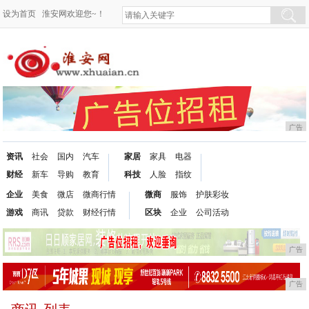
设为首页
淮安网欢迎您~！
广告
资讯
社会
国内
汽车
家居
家具
电器
财经
新车
导购
教育
科技
人脸
指纹
企业
美食
微店
微商行情
微商
服饰
护肤彩妆
游戏
商讯
贷款
财经行情
区块
企业
公司活动
广告
广告