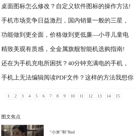
桌面图标怎么修改？自定义软件图标的操作方法!
手机市场竞争日益激烈，国内销量一般的三星，
为何依旧有人坚持用!
功能做到更全面，价格做到更低廉—小寻儿童电
话手表T2体验评测!
精致美观有质感，全金属旗舰智能机选购指南!
还在为手机充电所困扰？40分钟充满电的手机，
了解一下!
手机上无法编辑阅读PDF文件？这样的方法我想你
会需要的！!
1
2
3
4
5
6
7
8
9
10
11
12
13
14
15
图文焦点
“小米”和“Red