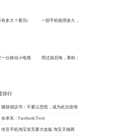
距有多大？看完i
一部手机能用多久，
变一台移动小电视
用过就后悔，果粉：
度排行
微脉倡议书：不要让恐慌，成为此次疫情
余承东：Facebook/Twitt
传言手机淘宝首页要大改版 淘宝天猫两