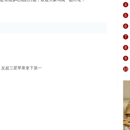
4
5
6
7
8
9
，反超三星苹果拿下第一
10