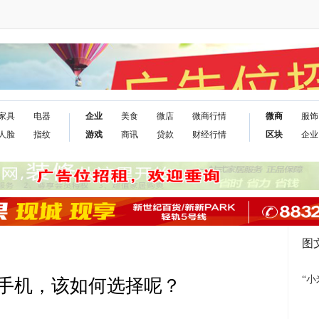
家具
电器
企业
美食
微店
微商行情
微商
服饰
人脸
指纹
游戏
商讯
贷款
财经行情
区块
企业
图
“小
手机，该如何选择呢？