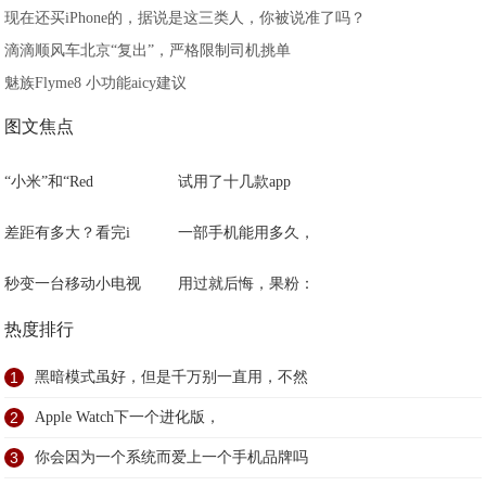
现在还买iPhone的，据说是这三类人，你被说准了吗？
滴滴顺风车北京“复出”，严格限制司机挑单
魅族Flyme8 小功能aicy建议
图文焦点
“小米”和“Red
试用了十几款app
差距有多大？看完i
一部手机能用多久，
秒变一台移动小电视
用过就后悔，果粉：
热度排行
1
黑暗模式虽好，但是千万别一直用，不然
2
Apple Watch下一个进化版，
3
你会因为一个系统而爱上一个手机品牌吗