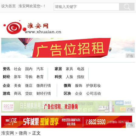
设为首页
淮安网欢迎您~！
广告
资讯
社会
国内
汽车
家居
家具
电器
财经
新车
导购
教育
科技
人脸
指纹
企业
美食
微店
微商行情
微商
服饰
护肤彩妆
游戏
商讯
贷款
财经行情
区块
企业
公司活动
广告
广告
淮安网
>
微商
> 正文