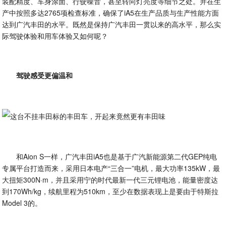
装配精度、车身涂面、行驶噪音，甚至转向灯亮度等细节之处。并在生
产中按照多达2765项检查标准，确保了iA5在生产品质与生产性能方面
达到广汽丰田的水平。既然是保持广汽丰田一贯以来的高水平，那么实
际驾驶体验和用车体验又如何呢？
驾驶感受更偏温和
和Aion S一样，广汽丰田iA5也是基于广汽新能源第二代GEP纯电
专属平台打造而来，采用日本电产“三合一”电机，最大功率135kW，最
大扭矩300N·m，并且采用宁的时代最新一代三元锂电池，能量密度达
到170Wh/kg，续航里程为510km，至少在数据表现上是要由于特斯拉
Model 3的。