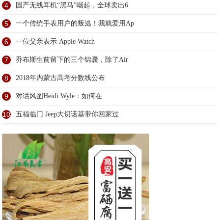
4
国产无线耳机“黑马”崛起，全球卖出6
5
一个传统手表用户的叛逃！我就爱用Ap
6
一位父亲表示 Apple Watch
7
乔布斯生前留下的三个锦囊，除了Air
8
2018年内蒙古高考分数线公布
9
对话风图Heidi Wyle：如何在
10
五福临门 Jeep大切诺基带你回家过