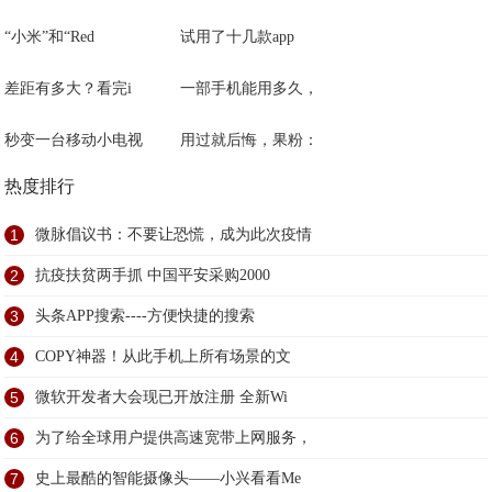
“小米”和“Red
试用了十几款app
差距有多大？看完i
一部手机能用多久，
秒变一台移动小电视
用过就后悔，果粉：
热度排行
1
微脉倡议书：不要让恐慌，成为此次疫情
2
抗疫扶贫两手抓 中国平安采购2000
3
头条APP搜索----方便快捷的搜索
4
COPY神器！从此手机上所有场景的文
5
微软开发者大会现已开放注册 全新Wi
6
为了给全球用户提供高速宽带上网服务，
7
史上最酷的智能摄像头——小兴看看Me