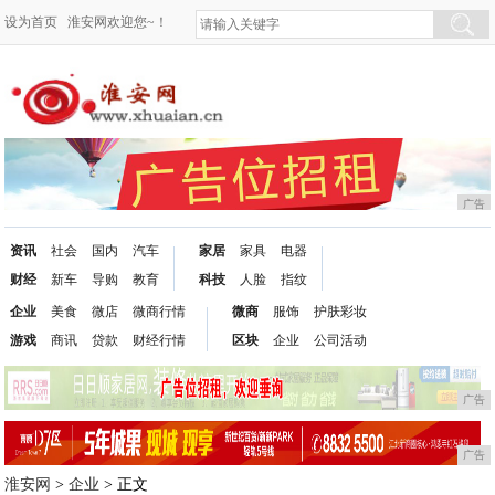
设为首页
淮安网欢迎您~！
广告
资讯
社会
国内
汽车
家居
家具
电器
财经
新车
导购
教育
科技
人脸
指纹
企业
美食
微店
微商行情
微商
服饰
护肤彩妆
游戏
商讯
贷款
财经行情
区块
企业
公司活动
广告
广告
淮安网
>
企业
> 正文