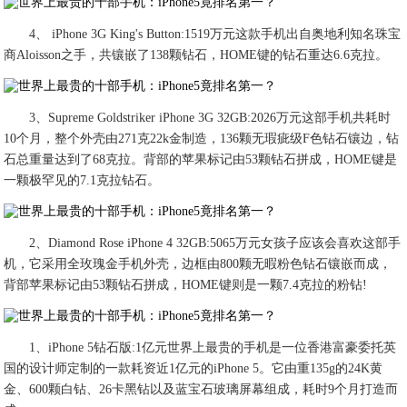
4、 iPhone 3G King's Button:1519万元这款手机出自奥地利知名珠宝
商Aloisson之手，共镶嵌了138颗钻石，HOME键的钻石重达6.6克拉。
3、Supreme Goldstriker iPhone 3G 32GB:2026万元这部手机共耗时
10个月，整个外壳由271克22k金制造，136颗无瑕疵级F色钻石镶边，钻
石总重量达到了68克拉。背部的苹果标记由53颗钻石拼成，HOME键是
一颗极罕见的7.1克拉钻石。
2、Diamond Rose iPhone 4 32GB:5065万元女孩子应该会喜欢这部手
机，它采用全玫瑰金手机外壳，边框由800颗无暇粉色钻石镶嵌而成，
背部苹果标记由53颗钻石拼成，HOME键则是一颗7.4克拉的粉钻!
1、iPhone 5钻石版:1亿元世界上最贵的手机是一位香港富豪委托英
国的设计师定制的一款耗资近1亿元的iPhone 5。它由重135g的24K黄
金、600颗白钻、26卡黑钻以及蓝宝石玻璃屏幕组成，耗时9个月打造而