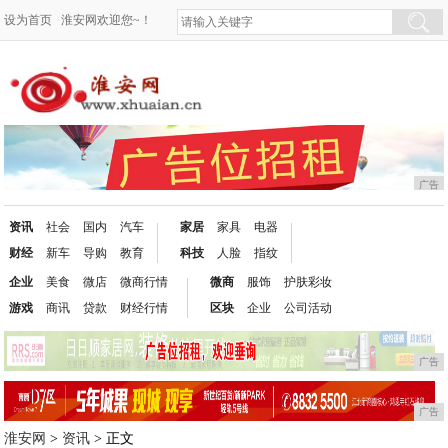
设为首页
淮安网欢迎您~！
广告
资讯
社会
国内
汽车
家居
家具
电器
财经
新车
导购
教育
科技
人脸
指纹
企业
美食
微店
微商行情
微商
服饰
护肤彩妆
游戏
商讯
贷款
财经行情
区块
企业
公司活动
广告
广告
淮安网
>
资讯
> 正文