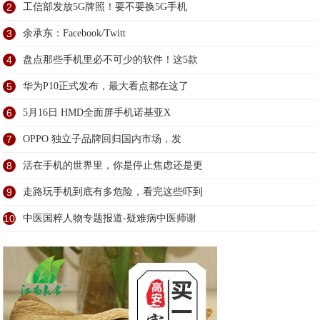
2
工信部发放5G牌照！要不要换5G手机
3
余承东：Facebook/Twitt
4
盘点那些手机里必不可少的软件！这5款
5
华为P10正式发布，最大看点都在这了
6
5月16日 HMD全面屏手机诺基亚X
7
OPPO 独立子品牌回归国内市场，发
8
活在手机的世界里，你是停止焦虑还是更
9
走路玩手机到底有多危险，看完这些吓到
10
中医国粹人物专题报道-疑难病中医师谢