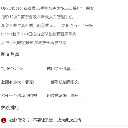
OPPO官方公布双模5G手机名称为“Reno3系列”，网友：
“接XIA来” 苏宁要发布新款人工智能手机
夏普折叠屏真机秀：翻盖式设计，展开也当不了平板
iPhone栽了！中国推出全球首款双面屏手机
大神手机即将归来 黑科技全面屏加持
图文焦点
“小米”和“Red
试用了十几款app
差距有多大？看完i
一部手机能用多久，
秒变一台移动小电视
用过就后悔，果粉：
热度排行
1
微脉倡议书：不要让恐慌，成为此次疫情