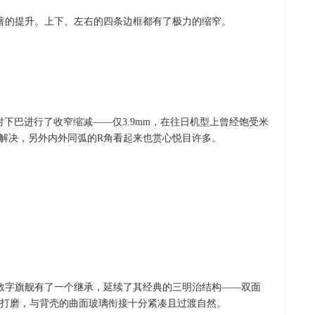
著的提升。上下、左右的四条边框都有了极力的缩窄。
对下巴进行了收窄缩减——仅3.9mm，在往日机型上曾经饱受米
的解决，另外内外同弧的R角看起来也赏心悦目许多。
数字旗舰有了一个继承，延续了其经典的三明治结构——双面
打磨，与背壳的曲面玻璃衔接十分紧凑且过渡自然。