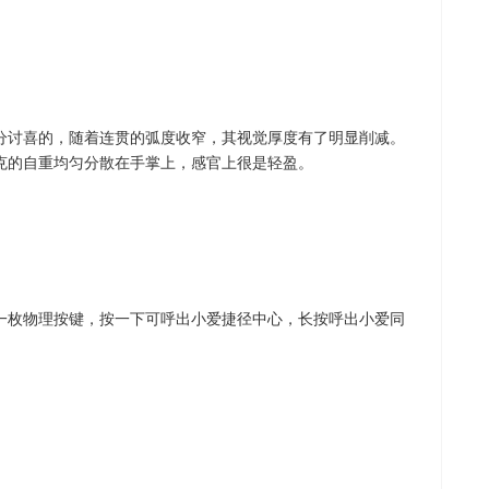
分讨喜的，随着连贯的弧度收窄，其视觉厚度有了明显削减。
3克的自重均匀分散在手掌上，感官上很是轻盈。
一枚物理按键，按一下可呼出小爱捷径中心，长按呼出小爱同