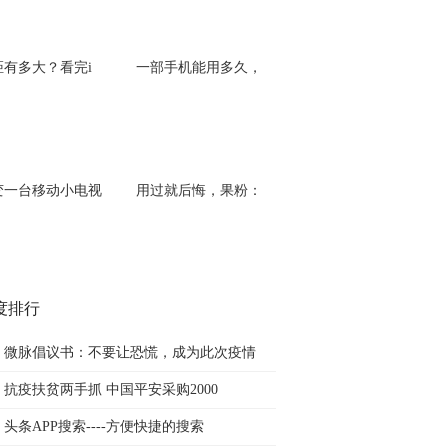
距有多大？看完i
一部手机能用多久，
变一台移动小电视
用过就后悔，果粉：
度排行
微脉倡议书：不要让恐慌，成为此次疫情
抗疫扶贫两手抓 中国平安采购2000
头条APP搜索----方便快捷的搜索