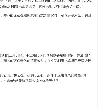
表面上时，康宁第五代大猩猩玻璃的完好率达到80%。而第六代
高度跌落到粗糙表面的测试，抗摔表现比前代提高了一倍。
，并不能保证在遇到跌落等意外情况时一定保屏幕周全，勿自
数字系列的正常升级。不过相比前代其切割要精细许多，并且顶部
一颗2000万像素的前置摄像头，在空间利用上算是已经逼近极
框的右侧。和它在一起的，还有一条小米应用许久的微缝式听
，小米9依然能够保障常规的体验无缺失。