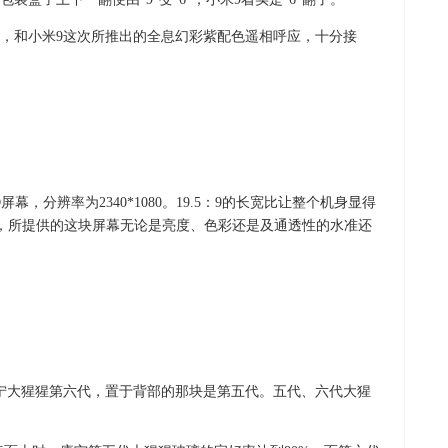
，和小米9这次所推出的全息幻彩紫配色遥相呼应，十分接
屏幕，分辨率为2340*1080。19.5：9的长宽比让整个机身显得
头，所提供的这块屏幕无论是亮度、色彩还是及通透性的水准还
宁大猩猩第六代，置于背部的那块是第五代。五代、六代大猩