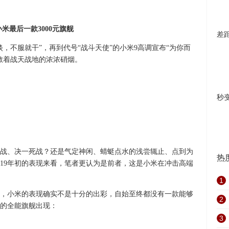
米最后一款3000元旗舰
差
，不服就干”，再到代号“战斗天使”的小米9高调宣布“为你而
弥散着战天战地的浓浓硝烟。
秒
战、决一死战？还是气定神闲、蜻蜓点水的浅尝辄止、点到为
热
2019年初的表现来看，笔者更认为是前者，这是小米在冲击高端
1
来讲，小米的表现确实不是十分的出彩，自始至终都没有一款能够
2
的全能旗舰出现：
3