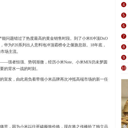
4
5
6
7
因产能问题错过了热度最高的黄金销售时段。到了小米8冲顶DxO
华为P20系列出人意料地冲顶霸榜令之偃旗息鼓。18年底，
8
为市场主流。
9
—强者恒强、势弱渐微，经历小米Note、小米MIX仍未梦圆
10
要的背水一战的时刻。
的宣发，由此肩负着带领小米品牌再次冲抵高端市场的新一任
痛苦，因为小米以往死磕极致价格，现在将之传棒给了独立品