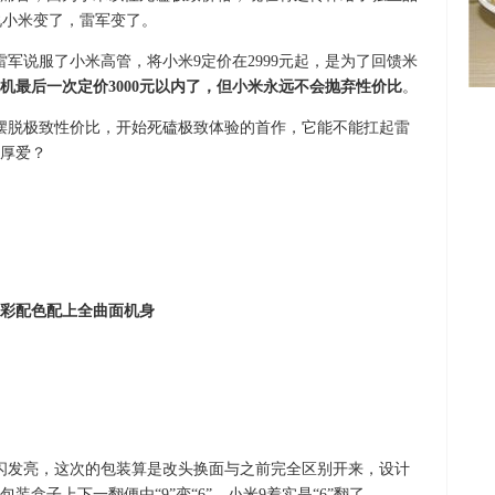
粉说小米变了，雷军变了。
终雷军说服了小米高管，将小米9定价在2999元起，是为了回馈米
机最后一次定价3000元以内了，但小米永远不会抛弃性价比
。
摆脱极致性价比，开始死磕极致体验的首作，它能不能扛起雷
厚爱？
幻彩配色配上全曲面机身
闪发亮，这次的包装算是改头换面与之前完全区别开来，设计
盒子上下一翻便由“9”变“6”，小米9着实是“6”翻了。