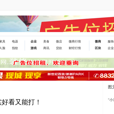
家具
电器
企业
美食
微店
微商行情
微商
服饰
人脸
指纹
游戏
商讯
贷款
财经行情
区块
企业
图
“小
实好看又能打！