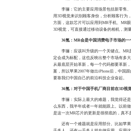
李骊：它的主要应用场景包括新零售、
用3D视觉来识别顾客身份，分析顾客行为
方面，这款芯片可以应用到MR手机、MR
3D视觉，可直接通过移动设备的相机，测
36氪：MR会是中国消费电子市场的一
李骊：应该叫升级的一个关键点。MR是
定会成为标配，这也反映出整个市场有多大
从最底层开始革新，每一个代码都要革新，
案，所以苹果2007年做出iPhone后，
要靠我们中国自己的前沿科技企业奋起。
36氪：对于中国手机厂商目前在3D
李骊：实际上最大的难题，我觉得还是
么东西，我半年或者一年就能跟上。以前做
是这一次MR芯片的更新是很彻底的，真不
还有一个难题就是应用部分。比如苹果
千多人，还有一千多人就在做应用。应用这