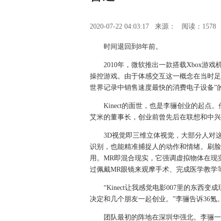
2020-07-22 04:03:17
来源：
阅读：1578
时间退回到8年前。
2010年，微软推出一款搭载Xbox游
操控游戏。由于体感交互这一概念在当时足够新
世界记录中销售速度最快的消费电子设备”
Kinect的面世，也是李骊创业的起点
艾米的董事长，创业前曾先后在联想和中兴
3D视觉即三维立体视觉，大部分人对这
识别，也能精准捕捉人的动作和情绪。刷脸支
用。MR即混合现实，它强调虚拟物体在现
过佩戴MR眼镜来观摩手术、完成医学教学
“Kinect让我感觉电影007里的东
决定和几个朋友一起创业。”李骊告诉36氪
团队最初的阵地在深圳华强北。李骊一开