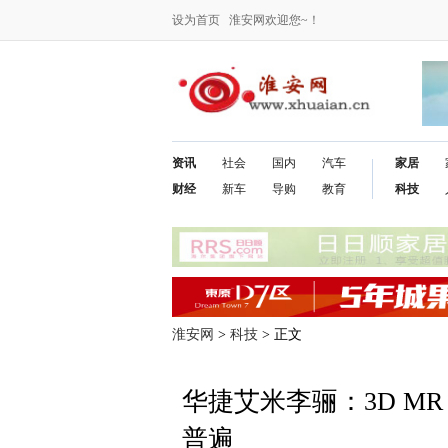
设为首页
淮安网欢迎您~！
资讯
社会
国内
汽车
家居
财经
新车
导购
教育
科技
淮安网
>
科技
> 正文
华捷艾米李骊：3D M
普遍