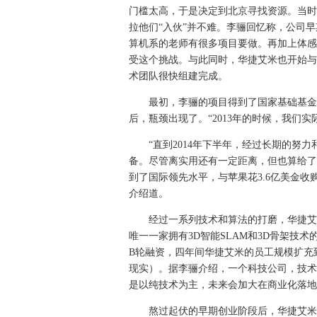
门槛太高，于是决定到北京寻找资源。当时
拉他们“入伙”并不难。李骊回忆称，公司
算机系的老师有很多项目要做。再加上体感
受这个挑战。与此同时，华捷艾米也开始与
术团队很快组建完成。
最初，李骊的项目得到了国家基础基金
后，瓶颈出现了。“2013年的时候，我们实
“直到2014年下半年，经过长期的努力和
备。尽管离实用还有一定距离，但也算给了
到了国际领先水平，与苹果花3.6亿美金收购
介绍道。
经过一系列技术和算法的打磨，华捷艾
唯一一家拥有3D智能SLAM和3D骨架技术
B轮融资，四年间华捷艾米的员工规模扩充到
现实）。据李骊介绍，一个科技公司，技术
是以纯技术为主，未来会加大在商业化落地
熬过起伏的早期创业阶段后，华捷艾米