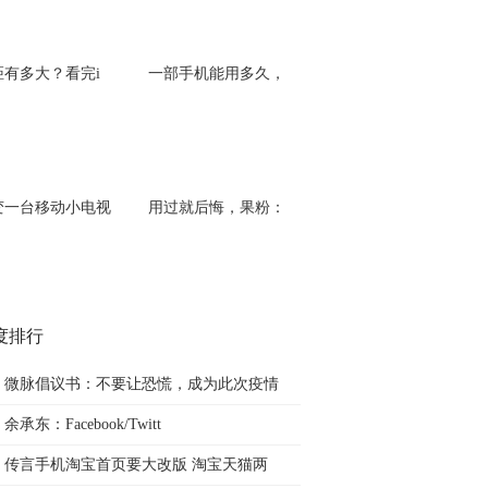
距有多大？看完i
一部手机能用多久，
变一台移动小电视
用过就后悔，果粉：
度排行
微脉倡议书：不要让恐慌，成为此次疫情
余承东：Facebook/Twitt
传言手机淘宝首页要大改版 淘宝天猫两