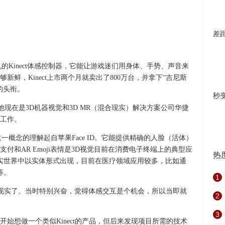
差
戏机的Kinect体感控制器，它能让游戏迷们用身体、手势、声音来
鲜，Kinect上市两个月就卖出了800万台，并拿下“吉尼斯
的头衔。
秒
。他现在是3D机器视觉和3D MR（混合现实）解决方案公司华捷
工作。
一概念的理解起自苹果Face ID。它能提供精确的人脸（活体）
付和AR Emoji表情是3D视觉目前在消费电子终端上的典型应
热
实世界中以实体形式出现，目前在医疗领域应用较多，比如通
等。
1
西变成现实了。当时特别兴奋，觉得体感交互是个机会，所以当即就
2
。
3
始想做一个类似Kinect的产品，但后来发现项目所需的技术