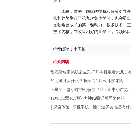
展？
李骊：首先，国家的扶持和政策引导是
状和趋势举行了第九次集体学习，也突显出
是独角兽成长的第一驱动力。很多技术一直
技术内核，在政策利好的背景下，占领风口
推荐阅读：
小黑板
相关阅读
詹姆斯结束采访后立刻打开手机观看大儿子
39元可以买什么？雅天i2入耳式耳塞评测
三星又一部小屏神机横空出世：正中小屏党
TD/FDD双4G通吃 大神F2联通版网络体验
│深度体验│乐视手机：除了熄屏美感还有什