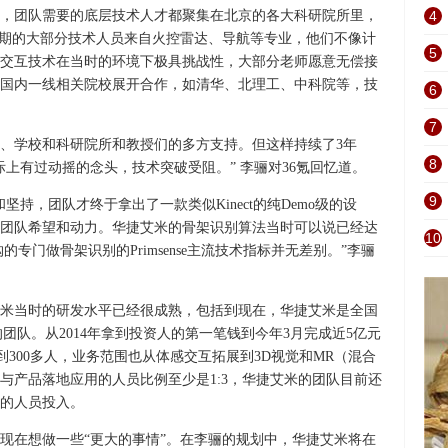
，团队需要的底层技术人才都聚集在北京的各大科研院所里，
4
早期的大部分技术人员来自火控雷达、导航等专业，他们不像计
5
交互技术在当时的环境下极具挑战性，大部分老师愿意无偿接
国内一线相关院校展开合作，如清华、北理工、中科院等，技
6
7
、学校和科研院所和教授们的多方支持。但这样持续了3年
8
际上有过动摇的念头，技术突破受阻。” 李骊对36氪回忆道。
9
坚持，团队才终于拿出了一款类似Kinect的纯Demo级的设
团队希望和动力。华捷艾米的骨架识别算法当时可以说已经达
10
的专门做骨架识别的Primsense主流技术指标并无差别。”李骊
米当时的研发水平已经很成熟，包括到现在，华捷艾米是全国
的团队。从2014年拿到投资人的第一笔钱到今年3月完成近5亿元
300多人，业务范围也从体感交互拓展到3D视觉和MR（混合
与产品落地应用的人员比例至少是1:3，华捷艾米的团队目前还
的人员投入。
现在想做一些“更大的事情”。在李骊的规划中，华捷艾米将在