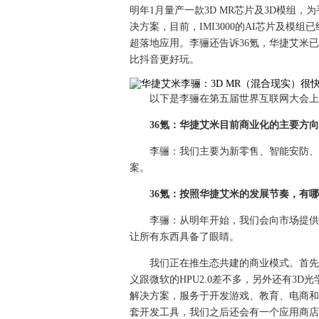
明年1月量产一款3D MR芯片及3D模组
决方案，目前，IMI3000的AI芯片及模
超落地应用。李骊还告诉36氪，华捷艾米
比抖音更好玩。
以下是李骊在第五届世界互联网大会上
36氪：华捷艾米目前商业化的主要方
李骊：我们主要为新零售、智能安防、
案。
36氪：按照华捷艾米的发展节奏，有
李骊：从明年开始，我们会向市场提供
让所有东西具备了眼睛。
我们正在推生态共建的商业模式。首先
义跟微软的HPU2.0差不多，另外还有3
解决方案，服务于开发游戏、教育、电商和
套开发工具，我们之后还会有一个应用商店