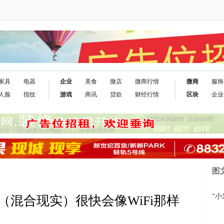
家具
电器
企业
美食
微店
微商行情
微商
服饰
人脸
指纹
游戏
商讯
贷款
财经行情
区块
企业
图
“小
R（混合现实）很快会像WiFi那样