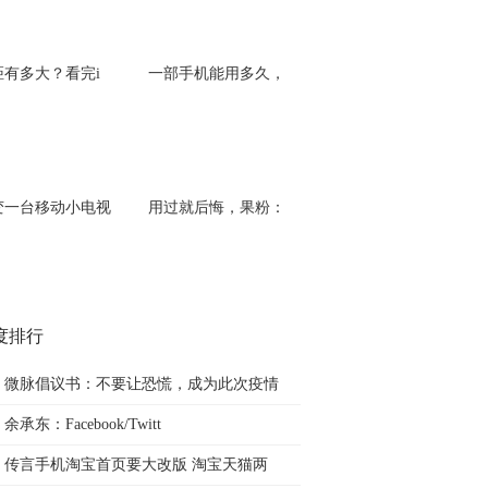
距有多大？看完i
一部手机能用多久，
变一台移动小电视
用过就后悔，果粉：
度排行
微脉倡议书：不要让恐慌，成为此次疫情
余承东：Facebook/Twitt
传言手机淘宝首页要大改版 淘宝天猫两