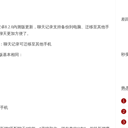
差
Q安卓8.2.0内测版更新，聊天记录支持备份到电脑、迁移至其他手
移聊天更加方便了。
秒
测版基本相同：
热
1
手机
2
3