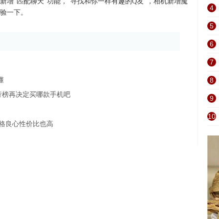
新增“匹配聊天”功能，“寻找和你一样有趣的Q友”，相机新增魔
4
验一下。
5
6
7
懂
8
行榜再决定买哪款手机吧
9
10
格良心性价比也高