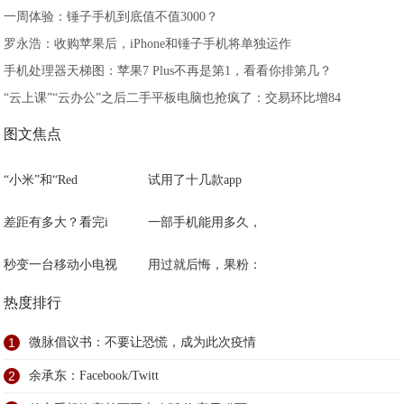
一周体验：锤子手机到底值不值3000？
罗永浩：收购苹果后，iPhone和锤子手机将单独运作
手机处理器天梯图：苹果7 Plus不再是第1，看看你排第几？
“云上课”“云办公”之后二手平板电脑也抢疯了：交易环比增84
图文焦点
“小米”和“Red
试用了十几款app
差距有多大？看完i
一部手机能用多久，
秒变一台移动小电视
用过就后悔，果粉：
热度排行
1
微脉倡议书：不要让恐慌，成为此次疫情
2
余承东：Facebook/Twitt