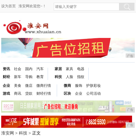
设为首页
淮安网欢迎您~！
广告
资讯
社会
国内
汽车
家居
家具
电器
财经
新车
导购
教育
科技
人脸
指纹
企业
美食
微店
微商行情
微商
服饰
护肤彩妆
游戏
商讯
贷款
财经行情
区块
企业
公司活动
广告
广告
淮安网
>
科技
> 正文