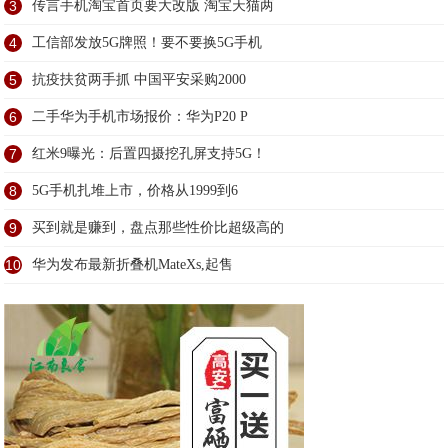
3
传言手机淘宝首页要大改版 淘宝天猫两
4
工信部发放5G牌照！要不要换5G手机
5
抗疫扶贫两手抓 中国平安采购2000
6
二手华为手机市场报价：华为P20 P
7
红米9曝光：后置四摄挖孔屏支持5G！
8
5G手机扎堆上市，价格从1999到6
9
买到就是赚到，盘点那些性价比超级高的
10
华为发布最新折叠机MateXs,起售