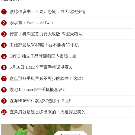
1
微脉倡议书：不要让恐慌，成为此次疫情
2
余承东：Facebook/Twitt
3
传言手机淘宝首页要大改版 淘宝天猫两
4
工信部发放5G牌照！要不要换5G手机
5
OPPO 独立子品牌回归国内市场，发
6
5月16日 HMD全面屏手机诺基亚X
7
盘点那些手机里必不可少的软件！这5款
8
索尼Talkman卡带手机概念设计
9
森海HD650和索尼Z7选哪个？上P
10
直角肩就是这么练出来的！周迅捍卫美的