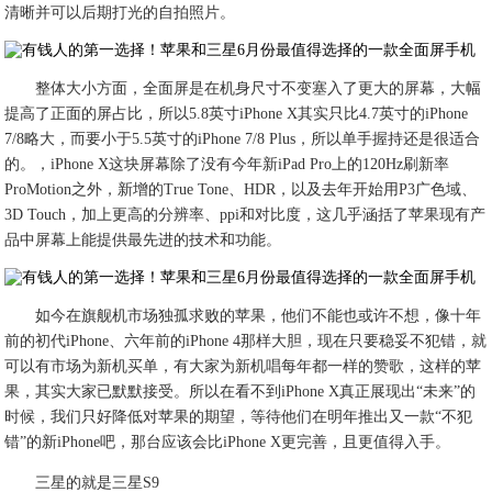
清晰并可以后期打光的自拍照片。
整体大小方面，全面屏是在机身尺寸不变塞入了更大的屏幕，大幅
提高了正面的屏占比，所以5.8英寸iPhone X其实只比4.7英寸的iPhone
7/8略大，而要小于5.5英寸的iPhone 7/8 Plus，所以单手握持还是很适合
的。，iPhone X这块屏幕除了没有今年新iPad Pro上的120Hz刷新率
ProMotion之外，新增的True Tone、HDR，以及去年开始用P3广色域、
3D Touch，加上更高的分辨率、ppi和对比度，这几乎涵括了苹果现有产
品中屏幕上能提供最先进的技术和功能。
如今在旗舰机市场独孤求败的苹果，他们不能也或许不想，像十年
前的初代iPhone、六年前的iPhone 4那样大胆，现在只要稳妥不犯错，就
可以有市场为新机买单，有大家为新机唱每年都一样的赞歌，这样的苹
果，其实大家已默默接受。所以在看不到iPhone X真正展现出“未来”的
时候，我们只好降低对苹果的期望，等待他们在明年推出又一款“不犯
错”的新iPhone吧，那台应该会比iPhone X更完善，且更值得入手。
三星的就是三星S9