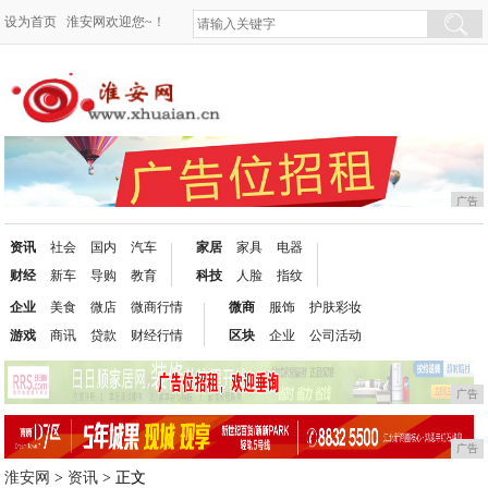
设为首页
淮安网欢迎您~！
广告
资讯
社会
国内
汽车
家居
家具
电器
财经
新车
导购
教育
科技
人脸
指纹
企业
美食
微店
微商行情
微商
服饰
护肤彩妆
游戏
商讯
贷款
财经行情
区块
企业
公司活动
广告
广告
淮安网
>
资讯
> 正文