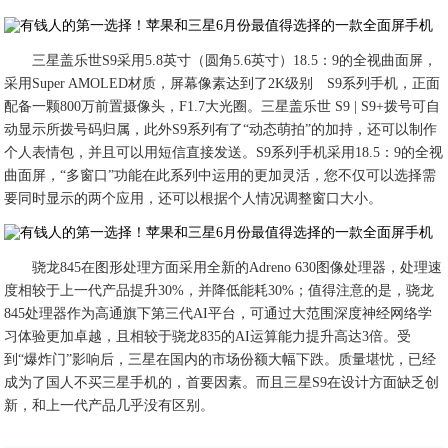
三星盖乐世S9采用5.8英寸（圆角5.6英寸）18.5：9的全视曲面屏，
采用Super AMOLED材质，屏幕像素达到了2K级别 S9系列手机，正面
配备一颗800万前置摄像头，F1.7大光圈。三星盖乐世 S9 | S9+拨号可自
动显示所拨号码归属，此外S9系列有了“动态萌拍”的加持，还可以制作
个人表情包，并且可以用短信直接发送。S9系列手机采用18.5：9的全视
曲面屏，“多窗口”功能在此系列中运用的更加灵活，您不仅可以选择需
要同时显示的两个应用，还可以根据个人情况调整窗口大小。
骁龙845在图形处理方面采用全新的Adreno 630图像处理器，处理速
度相较于上一代产品提升30%，并降低能耗30%；值得注意的是，骁龙
845处理器作为高通旗下第三代AI平台，可通过大范围深度神经网络学
习体验更加卓越，且相较于骁龙835的AI运算能力提升高达3倍。受
到“爆炸门”影响后，三星在国内的市场份额大幅下跌。质量堪忧，已经
成为了国人不买三星手机的，首要因素。而且三星S9在设计方面缺乏创
新，和上一代产品几乎没有区别。